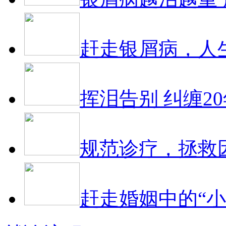
赶走银屑病，人
挥泪告别 纠缠2
规范诊疗，拯救
赶走婚姻中的“小