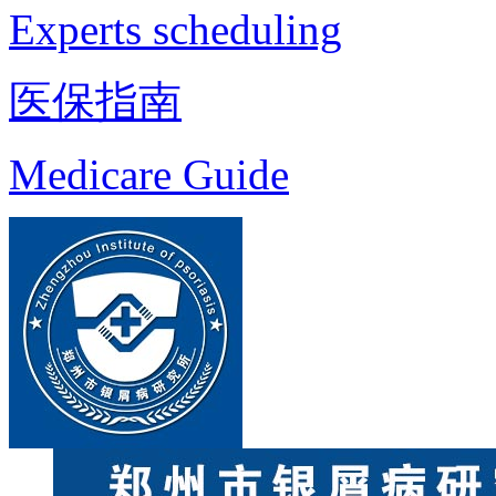
Experts scheduling
医保指南
Medicare Guide