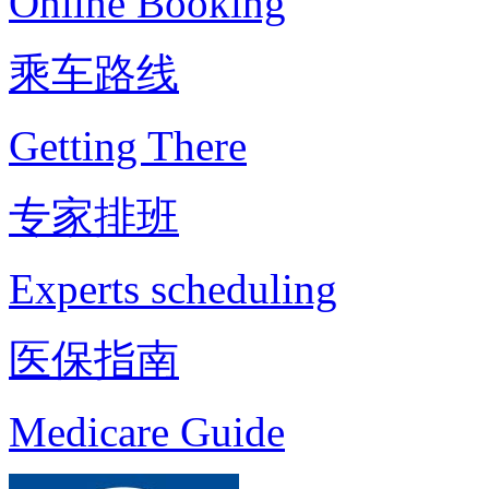
Online Booking
乘车路线
Getting There
专家排班
Experts scheduling
医保指南
Medicare Guide