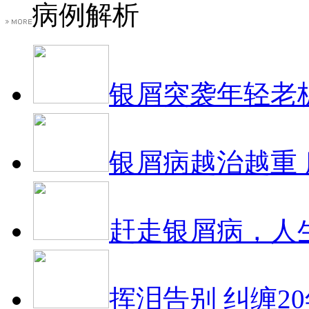
病例解析
银屑突袭年轻老
银屑病越治越重
赶走银屑病，人
挥泪告别 纠缠2