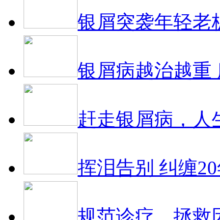
银屑突袭年轻老
银屑病越治越重
赶走银屑病，人
挥泪告别 纠缠2
规范诊疗，拯救