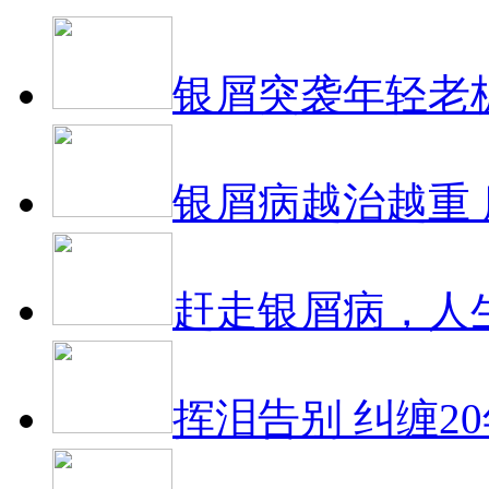
银屑突袭年轻老
银屑病越治越重
赶走银屑病，人
挥泪告别 纠缠2