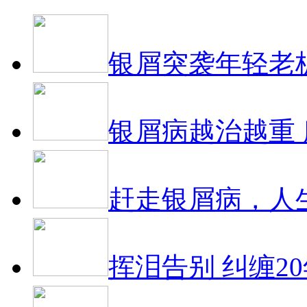
银屑突袭年轻老
银屑病越治越重
赶走银屑病，人
挥泪告别 纠缠2