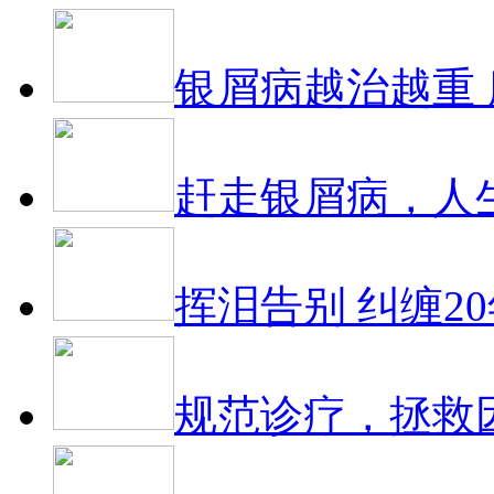
银屑病越治越重
赶走银屑病，人
挥泪告别 纠缠2
规范诊疗，拯救