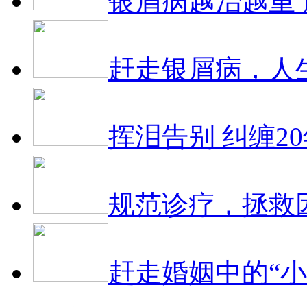
银屑病越治越重
赶走银屑病，人
挥泪告别 纠缠2
规范诊疗，拯救
赶走婚姻中的“小