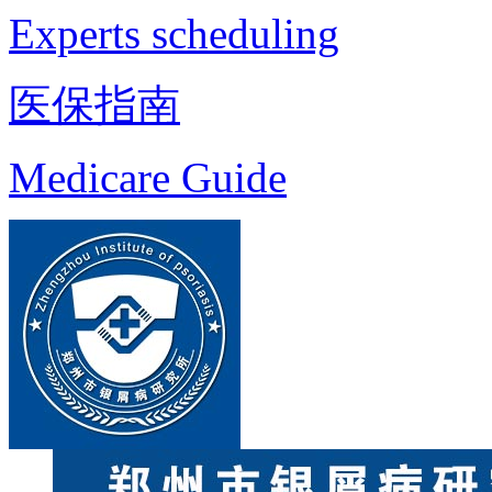
Experts scheduling
医保指南
Medicare Guide