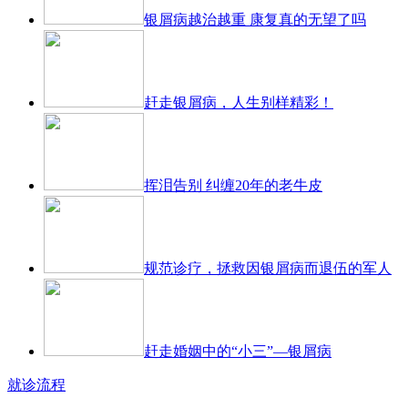
银屑病越治越重 康复真的无望了吗
赶走银屑病，人生别样精彩！
挥泪告别 纠缠20年的老牛皮
规范诊疗，拯救因银屑病而退伍的军人
赶走婚姻中的“小三”—银屑病
就诊流程