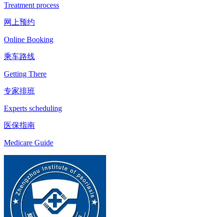
Treatment process
网上预约
Online Booking
乘车路线
Getting There
专家排班
Experts scheduling
医保指南
Medicare Guide