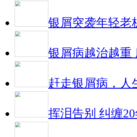
银屑突袭年轻老
银屑病越治越重
赶走银屑病，人
挥泪告别 纠缠2